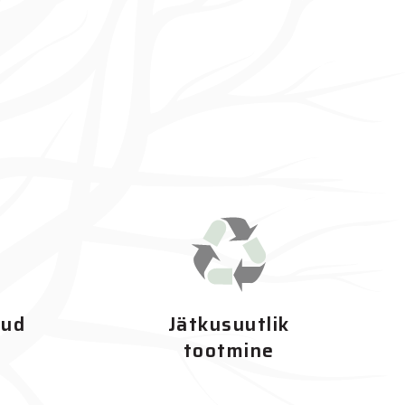
tud
Jätkusuutlik
tootmine