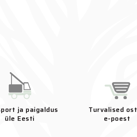
port ja paigaldus
Turvalised os
üle Eesti
e-poest